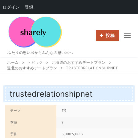
ログイン
登録
コ
ン
テ
投稿
ン
ツ
ふたりの思い出からみんなの思い出へ
へ
ホーム
トピック
北海道のおすすめデートプラン
ス
道北のおすすめデートプラン
TRUSTEDRELATIONSHIPNET
キ
ッ
プ
trustedrelationshipnet
テーマ
???
季節
?
予算
5,000?7,000?