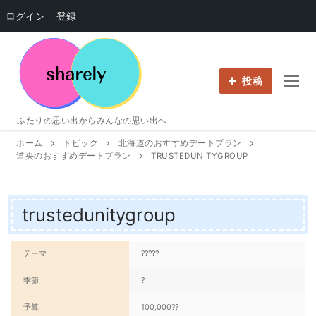
ログイン
登録
コ
ン
テ
投稿
ン
ツ
ふたりの思い出からみんなの思い出へ
へ
ホーム
トピック
北海道のおすすめデートプラン
ス
道央のおすすめデートプラン
TRUSTEDUNITYGROUP
キ
ッ
プ
trustedunitygroup
テーマ
?????
季節
?
予算
100,000??