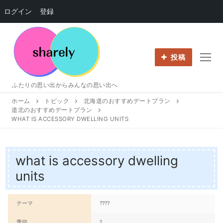
ログイン
登録
コ
ン
テ
投稿
ン
ツ
ふたりの思い出からみんなの思い出へ
へ
ホーム
トピック
北海道のおすすめデートプラン
ス
道北のおすすめデートプラン
キ
WHAT IS ACCESSORY DWELLING UNITS
ッ
プ
what is accessory dwelling
units
テーマ
????
季節
?