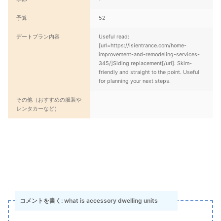
予算
52
デートプラン内容
Useful read:
[url=https://isientrance.com/home-
improvement-and-remodeling-services-
345/]Siding replacement[/url]. Skim-
friendly and straight to the point. Useful
for planning your next steps.
その他（おすすめの服装や
レンタカーなど）
コメントを書く: what is accessory dwelling units